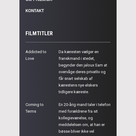
KONTAKT
FILMTITLER
Addicted to
Da kæresten vælger en
Love
franskmand i stedet,
begynder den jaloux Sam at
overvåge deres privatliv og
får snart selskab af
kærestens nye elskers
tidligere kæreste.
Coming to
En 20-årig mand taler i telefon
Terms
med forældrene fra sit
kollegieværelse, og
meddelelsen om, at han er
bøsse bliver ikke vel