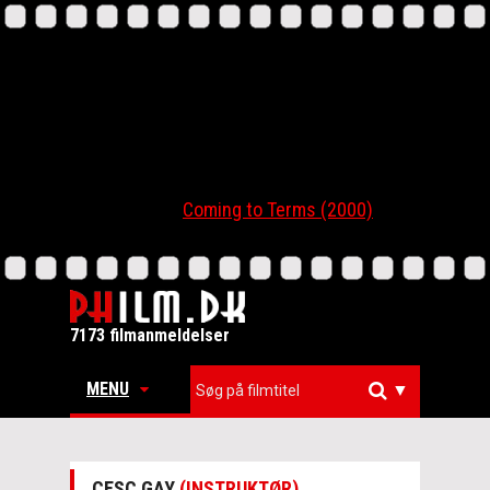
Coming to Terms (2000)
7173 filmanmeldelser
MENU
▼
CESC GAY
(INSTRUKTØR)