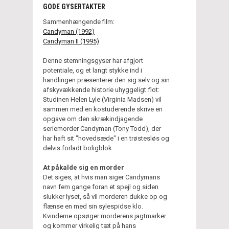
GODE GYSERTAKTER
Sammenhængende film:
Candyman (1992)
Candyman II (1995)
Denne stemningsgyser har afgjort
potentiale, og et langt stykke ind i
handlingen præsenterer den sig selv og sin
afskyvækkende historie uhyggeligt flot:
Studinen Helen Lyle (Virginia Madsen) vil
sammen med en kostuderende skrive en
opgave om den skrækindjagende
seriemorder Candyman (Tony Todd), der
har haft sit "hovedsæde" i en trøstesløs og
delvis forladt boligblok.
At påkalde sig en morder
Det siges, at hvis man siger Candymans
navn fem gange foran et spejl og siden
slukker lyset, så vil morderen dukke op og
flænse en med sin sylespidse klo.
Kvinderne opsøger morderens jagtmarker
og kommer virkelig tæt på hans