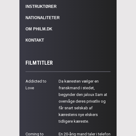
INSTRUKTØRER
NATIONALITETER
OM PHILM.DK
KONTAKT
FILMTITLER
Addicted to
Da kæresten vælger en
Love
franskmand i stedet,
begynder den jaloux Sam at
overvåge deres privatliv og
får snart selskab af
kærestens nye elskers
tidligere kæreste.
Coming to
En 20-årig mand taler i telefon