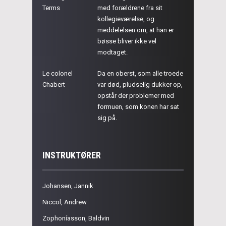
Terms
med forældrene fra sit
kollegieværelse, og
meddelelsen om, at han er
bøsse bliver ikke vel
modtaget.
Le colonel
Da en oberst, som alle troede
Chabert
var død, pludselig dukker op,
opstår der problemer med
formuen, som konen har sat
sig på.
INSTRUKTØRER
Johansen, Jannik
Niccol, Andrew
Zophoníasson, Baldvin