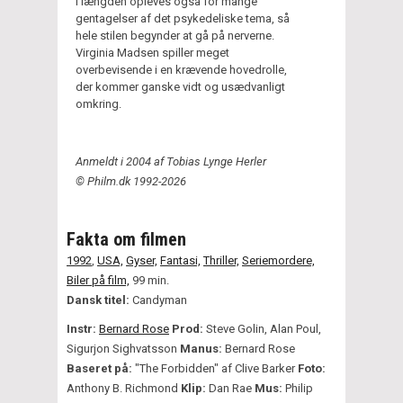
I længden opleves også for mange
gentagelser af det psykedeliske tema, så
hele stilen begynder at gå på nerverne.
Virginia Madsen spiller meget
overbevisende i en krævende hovedrolle,
der kommer ganske vidt og usædvanligt
omkring.
Anmeldt i 2004 af Tobias Lynge Herler
© Philm.dk 1992-2026
Fakta om filmen
1992
,
USA,
Gyser,
Fantasi,
Thriller,
Seriemordere,
Biler på film,
99 min.
Dansk titel:
Candyman
Instr:
Bernard Rose
Prod:
Steve Golin, Alan Poul,
Sigurjon Sighvatsson
Manus:
Bernard Rose
Baseret på:
"The Forbidden" af Clive Barker
Foto:
Anthony B. Richmond
Klip:
Dan Rae
Mus:
Philip