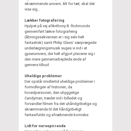
skræmmende univers. Alt for tæt, skal det
vise sig...
Lækker fotografering
Hjulpet på vej afAnthony B. Richmonds
gennemført lækre fotografeing
(åbningssekvensen er i sig selv helt
fantastisk) samt Philip Glass' særprægede
underlægningsmusik suges vi ind i et
gyserunivers, der helt afgjort placerer sig i
den mere gennemarbejdede ende af
genrens tilbud.
Uheldige problemer
Der opstår imidlertid uheldige problemer i
formidlingen af historien, da
hovedpersonen, den uhyggelige
Candyman, træder ind i billedet og
forvandler filmen fra det uhåndgribelige og
skræmmende til det håndgribeligt
fantasifulde og afvæbnende komiske.
Lidt for nervepirrende