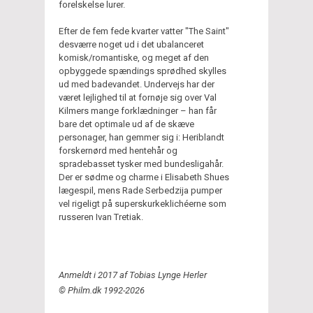
forelskelse lurer.
Efter de fem fede kvarter vatter "The Saint"
desværre noget ud i det ubalanceret
komisk/romantiske, og meget af den
opbyggede spændings sprødhed skylles
ud med badevandet. Undervejs har der
været lejlighed til at fornøje sig over Val
Kilmers mange forklædninger – han får
bare det optimale ud af de skæve
personager, han gemmer sig i: Heriblandt
forskernørd med hentehår og
spradebasset tysker med bundesligahår.
Der er sødme og charme i Elisabeth Shues
lægespil, mens Rade Serbedzija pumper
vel rigeligt på superskurkeklichéerne som
russeren Ivan Tretiak.
Anmeldt i 2017 af Tobias Lynge Herler
© Philm.dk 1992-2026