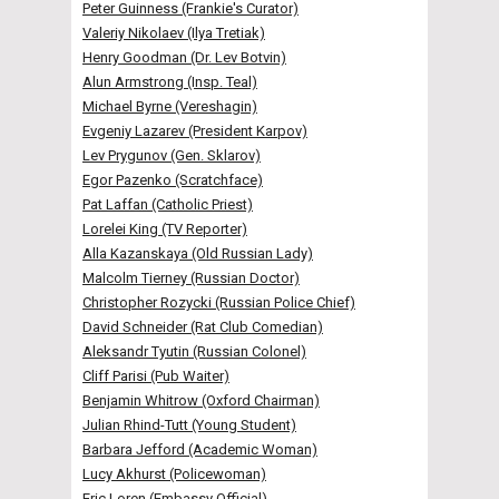
Peter Guinness (Frankie's Curator)
Valeriy Nikolaev (Ilya Tretiak)
Henry Goodman (Dr. Lev Botvin)
Alun Armstrong (Insp. Teal)
Michael Byrne (Vereshagin)
Evgeniy Lazarev (President Karpov)
Lev Prygunov (Gen. Sklarov)
Egor Pazenko (Scratchface)
Pat Laffan (Catholic Priest)
Lorelei King (TV Reporter)
Alla Kazanskaya (Old Russian Lady)
Malcolm Tierney (Russian Doctor)
Christopher Rozycki (Russian Police Chief)
David Schneider (Rat Club Comedian)
Aleksandr Tyutin (Russian Colonel)
Cliff Parisi (Pub Waiter)
Benjamin Whitrow (Oxford Chairman)
Julian Rhind-Tutt (Young Student)
Barbara Jefford (Academic Woman)
Lucy Akhurst (Policewoman)
Eric Loren (Embassy Official)