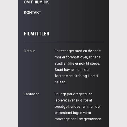
OM PHILM.DK
KONTAKT
FILMTITLER
Detour
En teenager med en døende
mor er forarget over, at hans
stedfar ikke er nok til stede.
Snart havner han i det
forkerte selskab og i lort til
halsen.
Labrador
Et ungt par drager til en
isoleret svensk ø for at
besøge hendes far, men der
er bestemt ingen varm
modtagelse til svigersønnen.