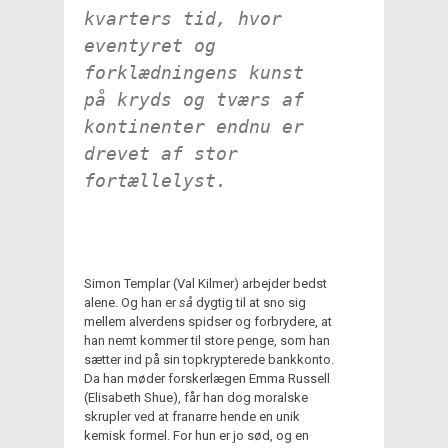
kvarters tid, hvor
eventyret og
forklædningens kunst
på kryds og tværs af
kontinenter endnu er
drevet af stor
fortællelyst.
Simon Templar (Val Kilmer) arbejder bedst
alene. Og han er
så
dygtig til at sno sig
mellem alverdens spidser og forbrydere, at
han nemt kommer til store penge, som han
sætter ind på sin topkrypterede bankkonto.
Da han møder forskerlægen Emma Russell
(Elisabeth Shue), får han dog moralske
skrupler ved at franarre hende en unik
kemisk formel. For hun er jo sød, og en