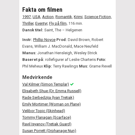
Fakta om filmen
1997
,
USA,
Action,
Romantik,
Krimi,
Science Fiction,
Thriller,
Eventyr,
Fly på film,
116 min.
Dansk titel:
Saint, The – Helgenen
Instr:
Phillip Noyce
Prod:
David Brown, Robert
Evans, William J. MacDonald, Mace Neufeld
Manus:
Jonathan Hensleigh, Wesley Strick
Baseret på:
rollefigurer af Leslie Charteris
Foto:
Phil Meheux
Klip:
Terry Rawlings
Mus:
Grame Revell
Medvirkende
Val Kilmer (Simon Templar)
Elisabeth Shue (Dr. Emma Russell)
Rade Serbedzija (Ivan Tretiak)
Emily Mortimer (Woman on Plane)
Velibor Topic (Skinhead)
Tommy Flanagan (Scarface)
Ravil Isyanov (Tretiak Guard)
Susan Porrett (Orphanage Nun)