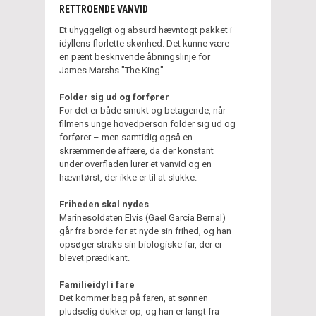
RETTROENDE VANVID
Et uhyggeligt og absurd hævntogt pakket i
idyllens florlette skønhed. Det kunne være
en pænt beskrivende åbningslinje for
James Marshs "The King".
Folder sig ud og forfører
For det er både smukt og betagende, når
filmens unge hovedperson folder sig ud og
forfører – men samtidig også en
skræmmende affære, da der konstant
under overfladen lurer et vanvid og en
hævntørst, der ikke er til at slukke.
Friheden skal nydes
Marinesoldaten Elvis (Gael García Bernal)
går fra borde for at nyde sin frihed, og han
opsøger straks sin biologiske far, der er
blevet prædikant.
Familieidyl i fare
Det kommer bag på faren, at sønnen
pludselig dukker op, og han er langt fra