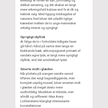
Billedligt er filmen en sart, jomfruelig og
delikat servering, og det skaber en langt
mere virkningsfuld kulisse end fx et råt og
hektisk valg. Med hyppig inddragelse af
naturens fred bliver det udadtil rigtige
kæresteri mellem de to unge mennesker
virkelig intenst og oprigtigt.
Oprigtigt idyllisk
At følge de to i forholdets tidligste faser
gå hånd i hånd på varme sten langs en
klukkende bæk, akkompagneret primært af
vandets egne lyde, er langt mere oprigtigt
idyllisk, end det umiddelbart lyder.
Smerte midt i glæden
Når plottets på-vrangen-vendte vanvid
tilføres den evigt bagvedliggende, men
komplet usynlig trussel, bliver smerten midt
i glæden så meget desto mere
uudholdelig. Musikken er tilstede, men
afmålt og raffineret i Max Avery
Lichtensteins klangligt interessante
konstellationer.