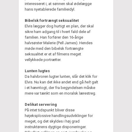
interesseret i, at sønnen skal ødelægge
hans nyetablerede familieidyl.
Bibelsk fortrængt seksualitet
Elvis lægger dog hurtigt en plan, der skal
sikre ham adgang til i hvert fald dele af
familien. Han forfører den 16-årige
halvsøster Malerie (Pell James). Hendes
møde med den bibelsk fortrængte
seksualitet er et af filmens meget
vellykkede portrætter.
Lunten lugtes
Da halvbroren lugter lunten, slår det klik for
Elvis. Nu kan det ikke andet end gå
helt
galt
i et hævntogt, der fra begyndelsen måske
mere var tænkt som en moralsk lærestreg.
Delikat servering
På intet tidspunkt bliver disse
højeksplossive handlingsudviklinger for
meget, og det skyldes i høj grad
instruktørens dygtige disponeringer.