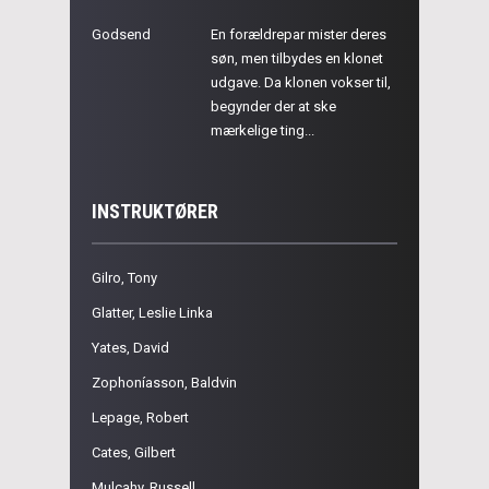
Godsend
En forældrepar mister deres
søn, men tilbydes en klonet
udgave. Da klonen vokser til,
begynder der at ske
mærkelige ting...
INSTRUKTØRER
Gilro, Tony
Glatter, Leslie Linka
Yates, David
Zophoníasson, Baldvin
Lepage, Robert
Cates, Gilbert
Mulcahy, Russell