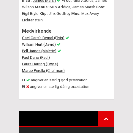
Instr:
James Marsh
Prod:
Milo Addica, James
Wilson
Manus:
Milo Addica, James Marsh
Foto:
Eigil Bryld
Klip:
Jinx Godfrey
Mus:
Max Avery
Lichtenstein
Medvirkende
Gael García Bernal (Elvis)
William Hurt (David)
Pell James (Malerie)
Paul Dano (Paul)
Laura Harring (Twyla)
Marco Perella (Chairman)
Et
angiver en særlig god præstation
Et
angiver en særlig dårlig præstation