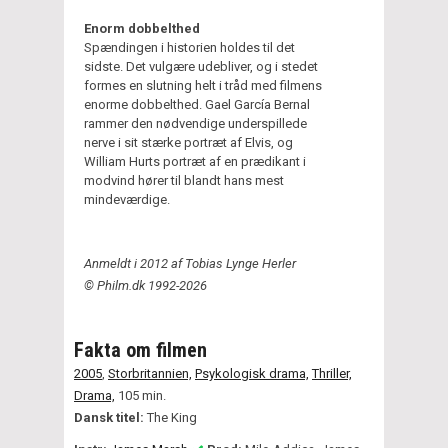
Enorm dobbelthed
Spændingen i historien holdes til det
sidste. Det vulgære udebliver, og i stedet
formes en slutning helt i tråd med filmens
enorme dobbelthed. Gael García Bernal
rammer den nødvendige underspillede
nerve i sit stærke portræt af Elvis, og
William Hurts portræt af en prædikant i
modvind hører til blandt hans mest
mindeværdige.
Anmeldt i 2012 af Tobias Lynge Herler
© Philm.dk 1992-2026
Fakta om filmen
2005
,
Storbritannien,
Psykologisk drama,
Thriller,
Drama,
105 min.
Dansk titel:
The King