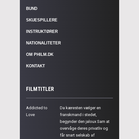
BUND
SKUESPILLERE
INSTRUKTØRER
NATIONALITETER
OM PHILM.DK
KONTAKT
FILMTITLER
Addicted to
Da kæresten vælger en
Love
franskmand i stedet,
begynder den jaloux Sam at
overvåge deres privatliv og
får snart selskab af