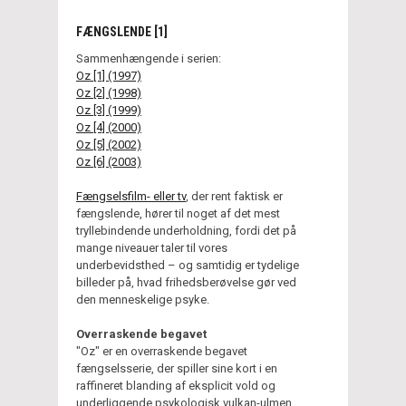
FÆNGSLENDE [1]
Sammenhængende i serien:
Oz [1] (1997)
Oz [2] (1998)
Oz [3] (1999)
Oz [4] (2000)
Oz [5] (2002)
Oz [6] (2003)
Fængselsfilm- eller tv
, der rent faktisk er
fængslende, hører til noget af det mest
tryllebindende underholdning, fordi det på
mange niveauer taler til vores
underbevidsthed – og samtidig er tydelige
billeder på, hvad frihedsberøvelse gør ved
den menneskelige psyke.
Overraskende begavet
"Oz" er en overraskende begavet
fængselsserie, der spiller sine kort i en
raffineret blanding af eksplicit vold og
underliggende psykologisk vulkan-ulmen.