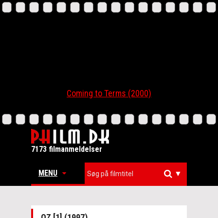
Coming to Terms (2000)
7173 filmanmeldelser
MENU
▼
OZ [1] (1997)