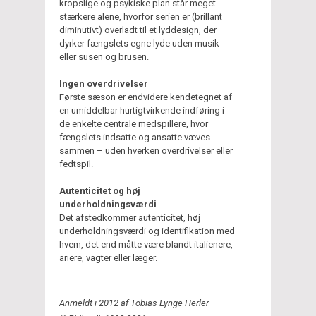
kropslige og psykiske plan står meget
stærkere alene, hvorfor serien er (brillant
diminutivt) overladt til et lyddesign, der
dyrker fængslets egne lyde uden musik
eller susen og brusen.
Ingen overdrivelser
Første sæson er endvidere kendetegnet af
en umiddelbar hurtigtvirkende indføring i
de enkelte centrale medspillere, hvor
fængslets indsatte og ansatte væves
sammen – uden hverken overdrivelser eller
fedtspil.
Autenticitet og høj
underholdningsværdi
Det afstedkommer autenticitet, høj
underholdningsværdi og identifikation med
hvem, det end måtte være blandt italienere,
ariere, vagter eller læger.
Anmeldt i 2012 af Tobias Lynge Herler