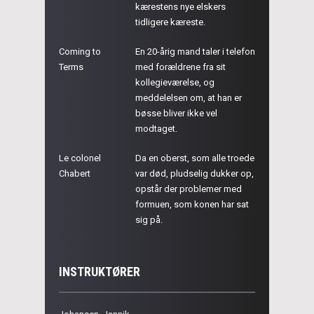
kærestens nye elskers
tidligere kæreste.
Coming to
En 20-årig mand taler i telefon
Terms
med forældrene fra sit
kollegieværelse, og
meddelelsen om, at han er
bøsse bliver ikke vel
modtaget.
Le colonel
Da en oberst, som alle troede
Chabert
var død, pludselig dukker op,
opstår der problemer med
formuen, som konen har sat
sig på.
INSTRUKTØRER