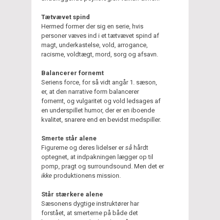
Tætvævet spind
Hermed former der sig en serie, hvis
personer væves ind i et tætvævet spind af
magt, underkastelse, vold, arrogance,
racisme, voldtægt, mord, sorg og afsavn.
Balancerer fornemt
Seriens force, for så vidt angår 1. sæson,
er, at den narrative form balancerer
fornemt, og vulgaritet og vold ledsages af
en underspillet humor, der er en iboende
kvalitet, snarere end en bevidst medspiller.
Smerte står alene
Figurerne og deres lidelser er
så
hårdt
optegnet, at indpakningen lægger op til
pomp, pragt og surroundsound. Men det er
ikke
produktionens mission.
Står stærkere alene
Sæsonens dygtige instruktører har
forstået, at smerterne på både det