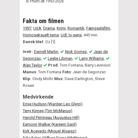
© Philm.dk 1992-2026
Fakta om filmen
1997
,
USA,
Drama,
Krimi,
Romantik,
Fængselsfilm,
Homoseksuelt tema,
Udl. tv-serie,
445 min.
Dansk titel:
Oz [1]
Instr:
Darnell Martin,
Nick Gomez,
Jean de
Segonzac,
Leslie Libman,
Larry Williams,
Alan Taylor
Prod:
Tom Fontana, Barry Levinson
Manus:
Tom Fontana
Foto:
Jean de Segonzac
Klip:
Cindy Mollo
Mus:
Dave Darlington, Steve
Rosen
Medvirkende
Ernie Hudson (Warden Leo Glynn)
Terry Kinney (Tim McManus)
Harold Perrineau (Augustus Hill)
Eamonn Walker (Kareem Said)
Kirk Acevedo (Miguel Alvarez)
Edie Falco (Offiver Diane Whittlesey)