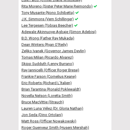
Rita Moreno (Sister Peter Marie Reimondo)
Tony Musante (Nono Schibetta)
J.K. Simmons (Vern Schillinger)
Lee Tergesen (Tobias Beecher)
Adewale Akinnuoye-Agbaje (Simon Adebisi)
B.D. Wong (Father Ray Mukada)
Dean Winters (Ryan O'Reily)
Zeljko Ivanek (Governor James Devlin)
Tomas Milian (Ricardo Alvarez)
Skipp Sudduth (Lenny Burrano)
Ray Iannicelli (Officer Roger Brese)
Frankie Faison (Cornelius Keane)
Eric Roberts (Richard L'Italien)
Brian Tarantina (Ronald Poklewaldt)
Novella Nelson (Loretta Smith)
Bruce MacVittie (Strauch)
Lauren Luna Vélez (Dr. Gloria Nathan)
Jon Seda (Dino Ortolani)
Matt Ross (Officer Nowakowski)
Roger Guenveur Smith (Huseni Mershah)