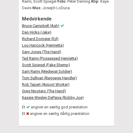
Raimi, Scott Spiegel
Foto:
Peter Deming
Klip:
Kaye
Davis
Mus:
Joseph LoDuca
Medvirkende
Bruce Campbell (Ash)
Dan Hicks (Jake)
Richard Domeier (Ed)
Lou Hancock (Henrietta)
Gary Jones (The Hand)
Ted Raimi (Possessed Henrietta)
Scott Spiegel (Fake Shemp)
Sam Raimi (Medieval Soldier)
Tom Sullivan (Baggage Handler)
Rob Tapert (Airport Worker)
Greg Nicotero (The Hand)
Kassie Wesley DePaiva (Bobby Joe)
Et
angiver en særlig god præstation
Et
angiver en særlig dårlig præstation