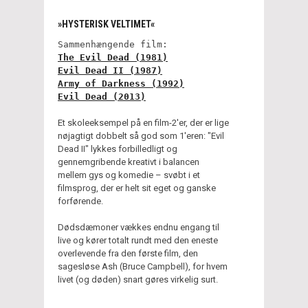
»HYSTERISK VELTIMET«
Sammenhængende film:
The Evil Dead (1981)
Evil Dead II (1987)
Army of Darkness (1992)
Evil Dead (2013)
Et skoleeksempel på en film-2'er, der er lige
nøjagtigt dobbelt så god som 1'eren: "Evil
Dead II" lykkes forbilledligt og
gennemgribende kreativt i balancen
mellem gys og komedie – svøbt i et
filmsprog, der er helt sit eget og ganske
forførende.
Dødsdæmoner vækkes endnu engang til
live og kører totalt rundt med den eneste
overlevende fra den første film, den
sagesløse Ash (Bruce Campbell), for hvem
livet (og døden) snart gøres virkelig surt.