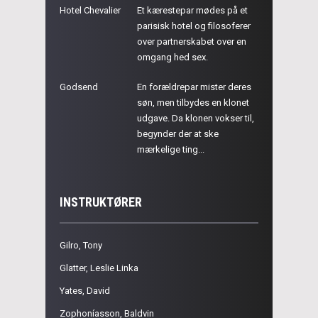
Hotel Chevalier
Et kærestepar mødes på et
parisisk hotel og filosoferer
over partnerskabet over en
omgang hed sex.
Godsend
En forældrepar mister deres
søn, men tilbydes en klonet
udgave. Da klonen vokser til,
begynder der at ske
mærkelige ting...
INSTRUKTØRER
Gilro, Tony
Glatter, Leslie Linka
Yates, David
Zophoníasson, Baldvin