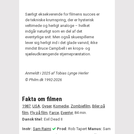
Særligt eksekverende for filmens succes er
de tekniske krumspring, der er hysterisk
veltimede og herligt analoge – hvilket
indgår naturligt som en del af det
eventyrlige snit. Men også skuespillerne
lever sig herligt ind i det glade vanvid, ikke
mindst Bruce Campbell i en krops- og
sjæleudkrængende stjernepræstation.
Anmeldt i 2025 af Tobias Lynge Herler
© Philm.dk 1992-2026
Fakta om filmen
1987
,
USA,
Gyser,
Komedie,
Zombiefilm,
Biler på
film,
Fly på film,
Farce,
Eventyr,
84 min.
Dansk titel:
Evil Dead II
Instr:
Sam Raimi
Prod:
Rob Tapert
Manus:
Sam