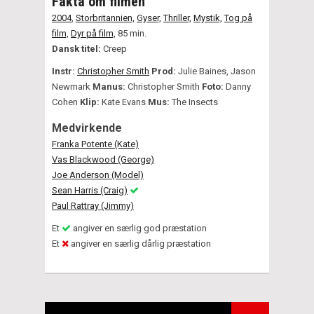
Fakta om filmen
2004
,
Storbritannien,
Gyser,
Thriller,
Mystik,
Tog på
film,
Dyr på film,
85 min.
Dansk titel:
Creep
Instr:
Christopher Smith
Prod:
Julie Baines, Jason
Newmark
Manus:
Christopher Smith
Foto:
Danny
Cohen
Klip:
Kate Evans
Mus:
The Insects
Medvirkende
Franka Potente (Kate)
Vas Blackwood (George)
Joe Anderson (Model)
Sean Harris (Craig)
Paul Rattray (Jimmy)
Et
angiver en særlig god præstation
Et
angiver en særlig dårlig præstation