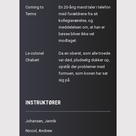
Coming to
En 20-årig mand taler i telefon
Terms
med forældrene fra sit
kollegieværelse, og
meddelelsen om, at han er
bøsse bliver ikke vel
modtaget.
Le colonel
Da en oberst, som alle troede
Chabert
var død, pludselig dukker op,
opstår der problemer med
formuen, som konen har sat
sig på.
INSTRUKTØRER
Johansen, Jannik
Niccol, Andrew