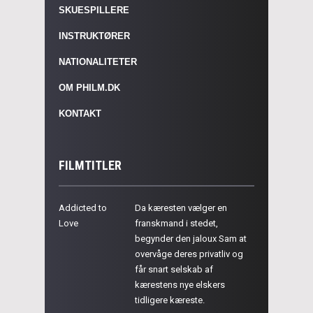
SKUESPILLERE
INSTRUKTØRER
NATIONALITETER
OM PHILM.DK
KONTAKT
FILMTITLER
Addicted to
Da kæresten vælger en
Love
franskmand i stedet,
begynder den jaloux Sam at
overvåge deres privatliv og
får snart selskab af
kærestens nye elskers
tidligere kæreste.