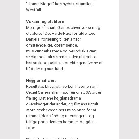
"House Nigger" hos sydstatsfamilien
Westfall.
Voksen og etableret
Men ligeså snart, Gaines bliver voksen og
etableret i Det Hvide Hus, forfalder Lee
Daniels' fortælling til det
alt
for
omstændelige, opremsende,
musikunderkastede og periodisk
svært
sødladne – alt sammen i den tilstræbte
historisk og politisk korrekte gengivelse af
både liv og samfund.
Højglansdrama
Resultatet bliver, at hverken historien om
Ceciel Gaines eller historien om USA bider
fra sig. Det ene højglansdrama
overskygger det andet, og filmens udtalt
store armbevægelser i missionen for at
ramme tidens ånd og ugerninger – og
talrige præsidenters kommen og gåen –
fejler.