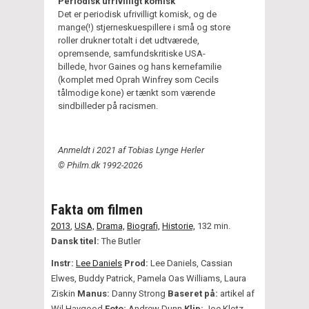
Periodisk ufrivilligt komisk
Det er periodisk ufrivilligt komisk, og de
mange(!) stjerneskuespillere i små og store
roller drukner totalt i det udtværede,
opremsende, samfundskritiske USA-
billede, hvor Gaines og hans kernefamilie
(komplet med Oprah Winfrey som Cecils
tålmodige kone) er tænkt som værende
sindbilleder på racismen.
Anmeldt i 2021 af Tobias Lynge Herler
© Philm.dk 1992-2026
Fakta om filmen
2013
,
USA,
Drama,
Biografi,
Historie,
132 min.
Dansk titel:
The Butler
Instr:
Lee Daniels
Prod:
Lee Daniels, Cassian
Elwes, Buddy Patrick, Pamela Oas Williams, Laura
Ziskin
Manus:
Danny Strong
Baseret på:
artikel af
Wil Haygood
Foto:
Andrew Dunn
Klip:
Joe Klotz