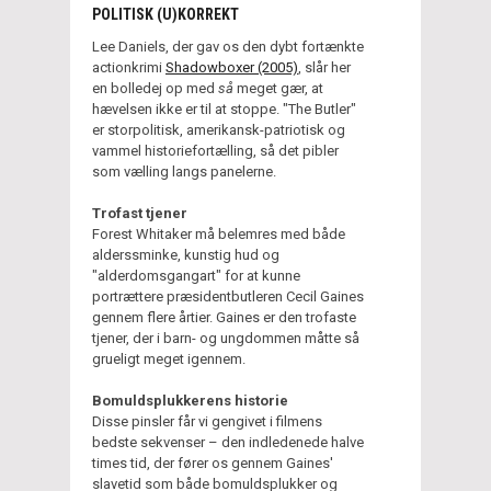
POLITISK (U)KORREKT
Lee Daniels, der gav os den dybt fortænkte
actionkrimi
Shadowboxer (2005)
, slår her
en bolledej op med
så
meget gær, at
hævelsen ikke er til at stoppe. "The Butler"
er storpolitisk, amerikansk-patriotisk og
vammel historiefortælling, så det pibler
som vælling langs panelerne.
Trofast tjener
Forest Whitaker må belemres med både
alderssminke, kunstig hud og
"alderdomsgangart" for at kunne
portrættere præsidentbutleren Cecil Gaines
gennem flere årtier. Gaines er den trofaste
tjener, der i barn- og ungdommen måtte så
grueligt meget igennem.
Bomuldsplukkerens historie
Disse pinsler får vi gengivet i filmens
bedste sekvenser – den indledenede halve
times tid, der fører os gennem Gaines'
slavetid som både bomuldsplukker og