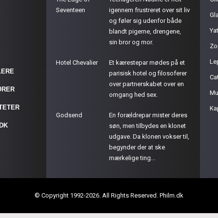
Seventeen
igennem frustreret over sit liv
Gla
og føler sig udenfor både
Ya
blandt pigerne, drengene,
sin bror og mor.
Zo
Le
Hotel Chevalier
Et kærestepar mødes på et
LERE
parisisk hotel og filosoferer
Cat
over partnerskabet over en
ØRER
Mu
omgang hed sex.
ITETER
Ka
Godsend
En forældrepar mister deres
.DK
søn, men tilbydes en klonet
udgave. Da klonen vokser til,
begynder der at ske
mærkelige ting...
© Copyright 1992-2026. All Rights Reserved. Philm.dk