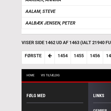
AALAM, STEVE
AALBÆK JENSEN, PETER
VISER SIDE 1462 UD AF 1463 (IALT 21940
FØRSTE
1454
1455
1456
14
HOME
VIS TILFÆLDIG
FØLG MED
LINKS
GENRER