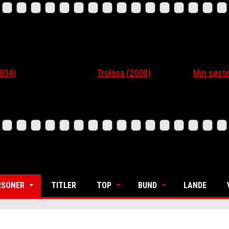
4)
Trolösa (2000)
Min søsters
RSONER
TITLER
TOP
BUND
LANDE