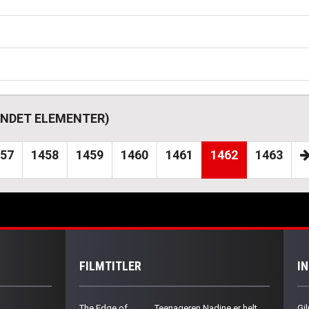
 FUNDET ELEMENTER)
57
1458
1459
1460
1461
1462
1463
FILMTITLER
I
The Edge of
Teenageren Nadine er helt
Gil