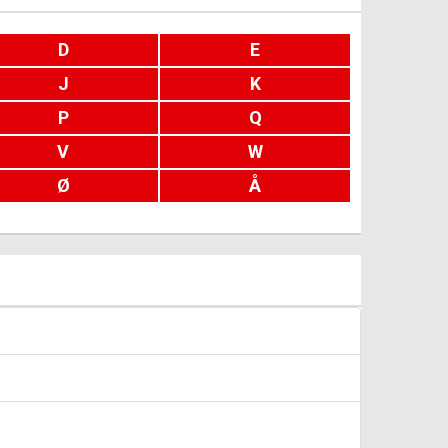
D
E
J
K
P
Q
V
W
Ø
Å