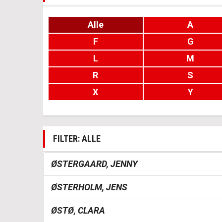
Alle
A
F
G
L
M
R
S
X
Y
FILTER: ALLE
ØSTERGAARD, JENNY
ØSTERHOLM, JENS
ØSTØ, CLARA