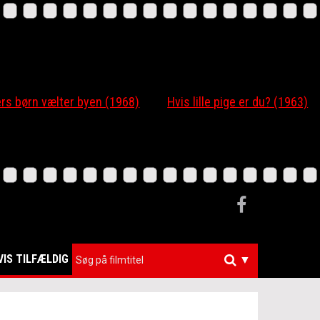
 børn vælter byen (1968)
Hvis lille pige er du? (1963)
VIS TILFÆLDIG
▼