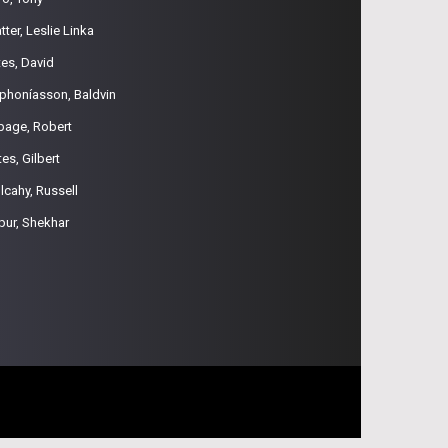
tter, Leslie Linka
tes, David
phoníasson, Baldvin
page, Robert
es, Gilbert
lcahy, Russell
pur, Shekhar