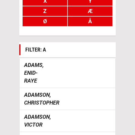
X
Y
Z
Æ
Ø
Å
FILTER: A
ADAMS,
ENID-
RAYE
ADAMSON,
CHRISTOPHER
ADAMSON,
VICTOR