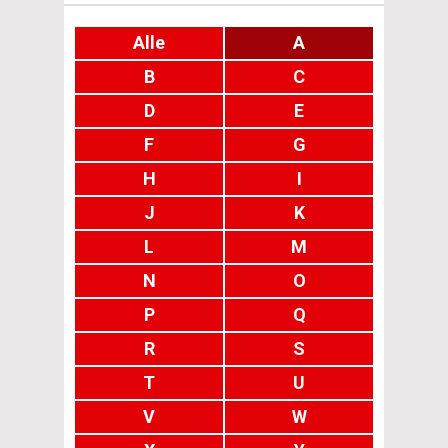
Alle
A
B
C
D
E
F
G
H
I
J
K
L
M
N
O
P
Q
R
S
T
U
V
W