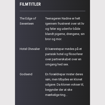
FILMTITLER
The Edge of
Teenageren Nadine er helt
Seventeen
igennem frustreret over sit liv
og føler sig udenfor både
blandt pigerne, drengene, sin
bror og mor.
Hotel Chevalier
Et kærestepar mødes på et
parisisk hotel og filosoferer
over partnerskabet over en
omgang hed sex.
Godsend
En forældrepar mister deres
søn, men tilbydes en klonet
udgave. Da klonen vokser til,
begynder der at ske
mærkelige ting...