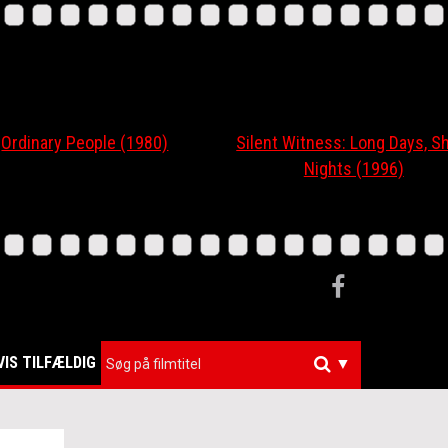
nary People (1980)
Silent Witness: Long Days, Short
Nights (1996)
VIS TILFÆLDIG
▼