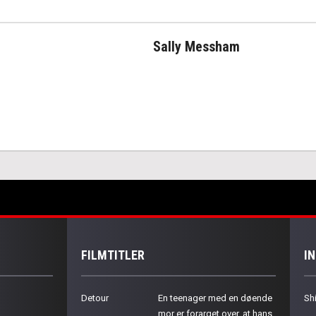
Sally Messham
FILMTITLER
I
Detour
En teenager med en døende
Sh
mor er forarget over, at hans