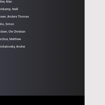
tter, Alan
omkamp, Neill
nsen, Anders Thomas
aho, Simon
dsen, Ole Christian
rchus, Matthew
nchalovsky, Andrei