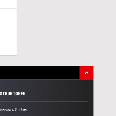
NSTRUKTØRER
imosawa, Shintaro