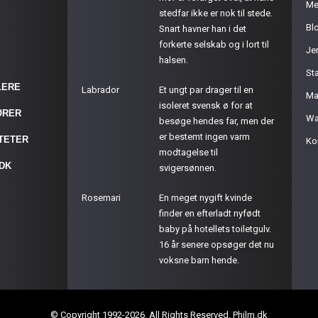
Me
stedfar ikke er nok til stede.
Bl
Snart havner han i det
forkerte selskab og i lort til
Je
halsen.
St
LERE
Labrador
Et ungt par drager til en
Ma
isoleret svensk ø for at
ØRER
Wa
besøge hendes far, men der
er bestemt ingen varm
ITETER
Ko
modtagelse til
.DK
svigersønnen.
Rosemari
En meget nygift kvinde
finder en efterladt nyfødt
baby på hotellets toiletgulv.
16 år senere opsøger det nu
voksne barn hende.
© Copyright 1992-2026. All Rights Reserved. Philm.dk