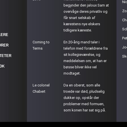
Ni
begynder den jaloux Sam at
Zo
overvåge deres privatliv og
får snart selskab af
Ch
kærestens nye elskers
Sc
tidligere kæreste.
LERE
Pet
Coming to
En 20-årig mand taler i
ØRER
Jo
Terms
telefon med forældrene fra
sit kollegieværelse, og
ITETER
Sk
meddelelsen om, at han er
.DK
bøsse bliver ikke vel
modtaget.
Le colonel
Da en oberst, som alle
Chabert
troede var død, pludselig
dukker op, opstår der
problemer med formuen,
som konen har sat sig på.