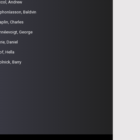
ccol, Andrew
phoníasson, Baldvin
aplin, Charles
hnéevoigt, George
rie, Daniel
of, Hella
olnick, Barry