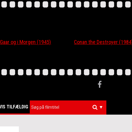
r og i Morgen (1945)
Conan the Destroyer (1984)
VIS TILFÆLDIG
▼