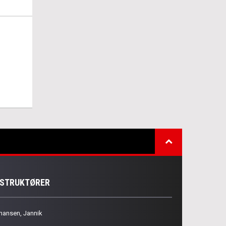
NSTRUKTØRER
hansen, Jannik