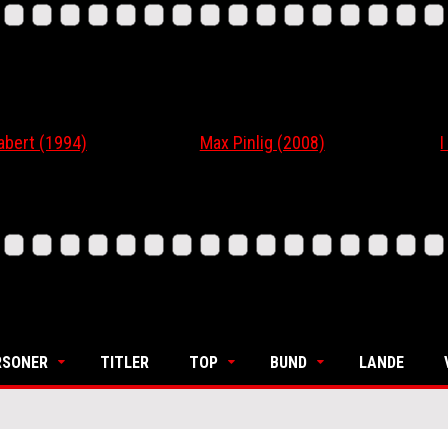
t (1994)
Max Pinlig (2008)
I Gaa
RSONER
TITLER
TOP
BUND
LANDE