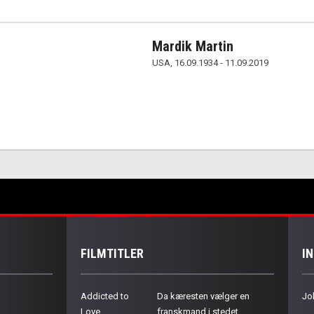
Mardik Martin
USA, 16.09.1934 - 11.09.2019
FILMTITLER
I
Addicted to
Da kæresten vælger en
Jo
Love
franskmand i stedet,