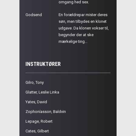
omgang hed sex.
Godsend
En forældrepar mister deres
søn, men tilbydes en klonet
udgave. Da klonen vokser til,
begynder der at ske
mærkelige ting...
INSTRUKTØRER
Gilro, Tony
Glatter, Leslie Linka
Yates, David
Zophoníasson, Baldvin
Lepage, Robert
Cates, Gilbert