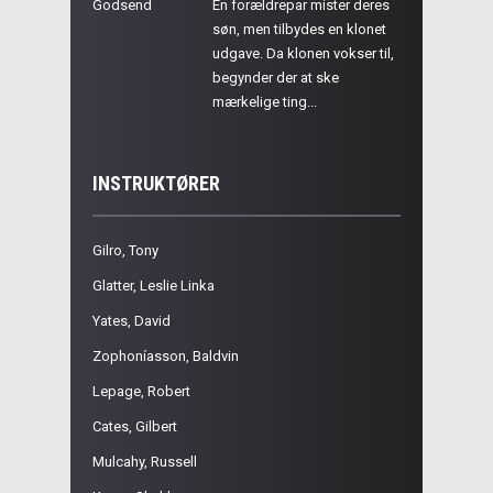
Godsend
En forældrepar mister deres
søn, men tilbydes en klonet
udgave. Da klonen vokser til,
begynder der at ske
mærkelige ting...
INSTRUKTØRER
Gilro, Tony
Glatter, Leslie Linka
Yates, David
Zophoníasson, Baldvin
Lepage, Robert
Cates, Gilbert
Mulcahy, Russell