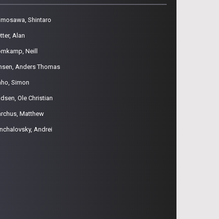
imosawa, Shintaro
tter, Alan
omkamp, Neill
nsen, Anders Thomas
aho, Simon
dsen, Ole Christian
rchus, Matthew
nchalovsky, Andrei