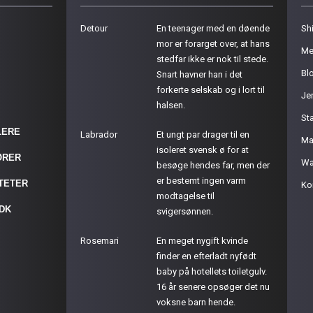
Detour
En teenager med en døende
Sh
mor er forarget over, at hans
Me
stedfar ikke er nok til stede.
Bl
Snart havner han i det
forkerte selskab og i lort til
Je
halsen.
St
LERE
Labrador
Et ungt par drager til en
Ma
isoleret svensk ø for at
ØRER
Wa
besøge hendes far, men der
er bestemt ingen varm
ITETER
Ko
modtagelse til
.DK
svigersønnen.
Rosemari
En meget nygift kvinde
finder en efterladt nyfødt
baby på hotellets toiletgulv.
16 år senere opsøger det nu
voksne barn hende.