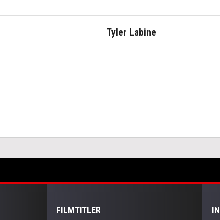
Tyler Labine
FILMTITLER
I