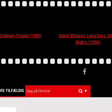
nary People (1980)
Silent Witness: Long Days, Short
Nights (1996)
VIS TILFÆLDIG
▼