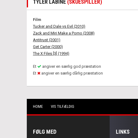
TYLER LABINE
(SKUESPILLER)
Film
Tucker and Dale vs Evil (2010)
Zack and Miri Make a Porno (2008)
Antitrust (2001)
Get Carter (2000)
The X Files [3] (1994)
Et
angiver en særlig god præstation
Et
angiver en særlig dårlig præstation
HOME
VIS TILFÆLDIG
FØLG MED
LINKS