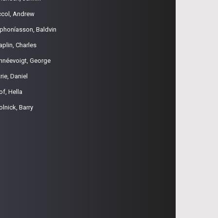
ccol, Andrew
phoníasson, Baldvin
aplin, Charles
hnéevoigt, George
rie, Daniel
of, Hella
olnick, Barry