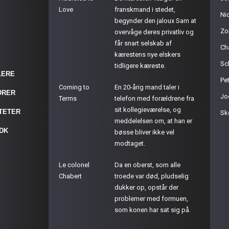
Love
franskmand i stedet,
Ni
begynder den jaloux Sam at
Zo
overvåge deres privatliv og
får snart selskab af
Ch
kærestens nye elskers
Sc
tidligere kæreste.
LERE
Pet
Coming to
En 20-årig mand taler i
ØRER
Jo
Terms
telefon med forældrene fra
sit kollegieværelse, og
ITETER
Sk
meddelelsen om, at han er
.DK
bøsse bliver ikke vel
modtaget.
Le colonel
Da en oberst, som alle
Chabert
troede var død, pludselig
dukker op, opstår der
problemer med formuen,
som konen har sat sig på.