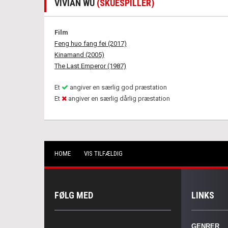
VIVIAN WU
(SKUESPILLER)
Film
Feng huo fang fei (2017)
Kinamand (2005)
The Last Emperor (1987)
Et
angiver en særlig god præstation
Et
angiver en særlig dårlig præstation
HOME
VIS TILFÆLDIG
FØLG MED
LINKS
GENRER