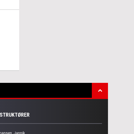
NSTRUKTØRER
hansen, Jannik