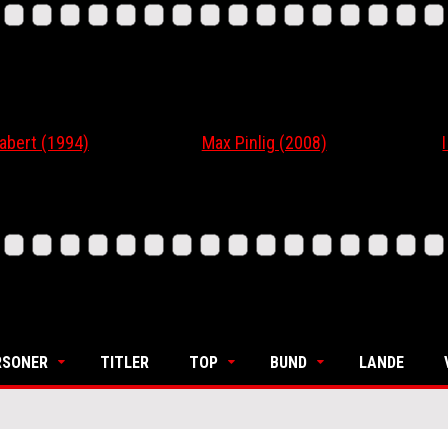
t (1994)
Max Pinlig (2008)
I Gaa
RSONER
TITLER
TOP
BUND
LANDE