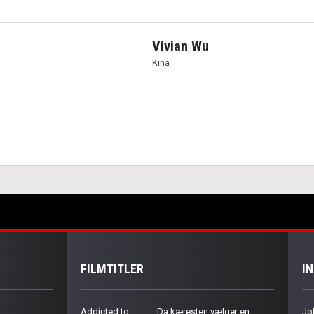
Vivian Wu
Kina
FILMTITLER
I
Addicted to
Da kæresten vælger en
Jo