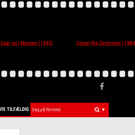
r og i Morgen (1945)
Conan the Destroyer (1984)
VIS TILFÆLDIG
▼