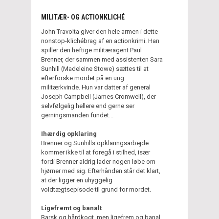
MILITÆR- OG ACTIONKLICHÉ
John Travolta giver den hele armen i dette
nonstop-klichébrag af en actionkrimi. Han
spiller den heftige militæragent Paul
Brenner, der sammen med assistenten Sara
Sunhill (Madeleine Stowe) sættes til at
efterforske mordet på en ung
militærkvinde. Hun var datter af general
Joseph Campbell (James Cromwell), der
selvfølgelig hellere end gerne ser
gerningsmanden fundet...
Ihærdig opklaring
Brenner og Sunhills opklaringsarbejde
kommer ikke til at foregå i stilhed, især
fordi Brenner aldrig lader nogen løbe om
hjørner med sig. Efterhånden står det klart,
at der ligger en uhyggelig
voldtægtsepisode til grund for mordet.
Ligefremt og banalt
Barsk og hårdkogt, men ligefrem og banal