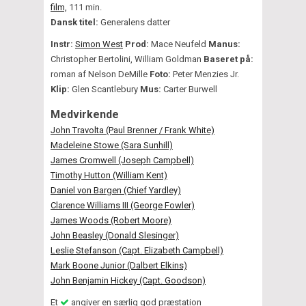
film,
111 min.
Dansk titel:
Generalens datter
Instr:
Simon West
Prod:
Mace Neufeld
Manus:
Christopher Bertolini, William Goldman
Baseret på:
roman af Nelson DeMille
Foto:
Peter Menzies Jr.
Klip:
Glen Scantlebury
Mus:
Carter Burwell
Medvirkende
John Travolta (Paul Brenner / Frank White)
Madeleine Stowe (Sara Sunhill)
James Cromwell (Joseph Campbell)
Timothy Hutton (William Kent)
Daniel von Bargen (Chief Yardley)
Clarence Williams III (George Fowler)
James Woods (Robert Moore)
John Beasley (Donald Slesinger)
Leslie Stefanson (Capt. Elizabeth Campbell)
Mark Boone Junior (Dalbert Elkins)
John Benjamin Hickey (Capt. Goodson)
Et
angiver en særlig god præstation