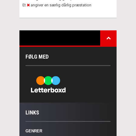
Et
angiver en særlig dårlig præstation
FØLG MED
LINKS
GENRER