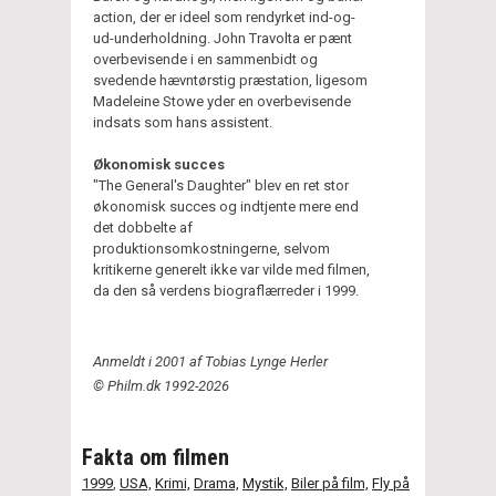
action, der er ideel som rendyrket ind-og-
ud-underholdning. John Travolta er pænt
overbevisende i en sammenbidt og
svedende hævntørstig præstation, ligesom
Madeleine Stowe yder en overbevisende
indsats som hans assistent.
Økonomisk succes
"The General's Daughter" blev en ret stor
økonomisk succes og indtjente mere end
det dobbelte af
produktionsomkostningerne, selvom
kritikerne generelt ikke var vilde med filmen,
da den så verdens biograflærreder i 1999.
Anmeldt i 2001 af Tobias Lynge Herler
© Philm.dk 1992-2026
Fakta om filmen
1999
,
USA,
Krimi,
Drama,
Mystik,
Biler på film,
Fly på