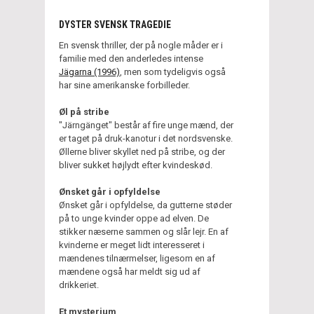
DYSTER SVENSK TRAGEDIE
En svensk thriller, der på nogle måder er i
familie med den anderledes intense
Jägarna (1996)
, men som tydeligvis også
har sine amerikanske forbilleder.
Øl på stribe
"Järngänget" består af fire unge mænd, der
er taget på druk-kanotur i det nordsvenske.
Øllerne bliver skyllet ned på stribe, og der
bliver sukket højlydt efter kvindeskød.
Ønsket går i opfyldelse
Ønsket går i opfyldelse, da gutterne støder
på to unge kvinder oppe ad elven. De
stikker næserne sammen og slår lejr. En af
kvinderne er meget lidt interesseret i
mændenes tilnærmelser, ligesom en af
mændene også har meldt sig ud af
drikkeriet.
Et mysterium