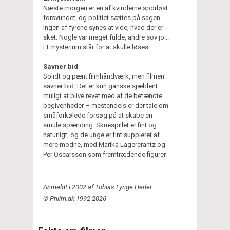
Næste morgen er en af kvinderne sporløst
forsvundet, og politiet sættes på sagen.
Ingen af fyrene synes at vide, hvad der er
sket. Nogle var meget fulde, andre sov jo...
Et mysterium står for at skulle løses.
Savner bid
Solidt og pænt filmhåndværk, men filmen
savner bid. Det er kun ganske sjældent
muligt at blive revet med af de betændte
begivenheder – mestendels er der tale om
småforkølede forsøg på at skabe en
smule spænding. Skuespillet er fint og
naturligt, og de unge er fint suppleret af
mere modne, med Marika Lagercrantz og
Per Oscarsson som fremtrædende figurer.
Anmeldt i 2002 af Tobias Lynge Herler
© Philm.dk 1992-2026