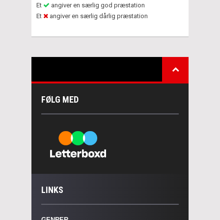
Et
angiver en særlig god præstation
Et
angiver en særlig dårlig præstation
FØLG MED
LINKS
GENRER