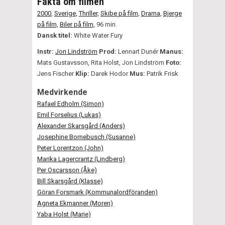
Fakta om filmen
2000
,
Sverige,
Thriller,
Skibe på film,
Drama,
Bjerge
på film,
Biler på film,
96 min.
Dansk titel:
White Water Fury
Instr:
Jon Lindström
Prod:
Lennart Dunér
Manus:
Mats Gustavsson, Rita Holst, Jon Lindström
Foto:
Jens Fischer
Klip:
Darek Hodor
Mus:
Patrik Frisk
Medvirkende
Rafael Edholm (Simon)
Emil Forselius (Lukas)
Alexander Skarsgård (Anders)
Josephine Bornebusch (Susanne)
Peter Lorentzon (John)
Marika Lagercrantz (Lindberg)
Per Oscarsson (Åke)
Bill Skarsgård (Klasse)
Göran Forsmark (Kommunalordföranden)
Agneta Ekmanner (Moren)
Yaba Holst (Marie)