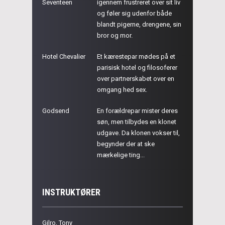
Seventeen
igennem frustreret over sit liv
og føler sig udenfor både
blandt pigerne, drengene, sin
bror og mor.
Hotel Chevalier
Et kærestepar mødes på et
parisisk hotel og filosoferer
over partnerskabet over en
omgang hed sex.
Godsend
En forældrepar mister deres
søn, men tilbydes en klonet
udgave. Da klonen vokser til,
begynder der at ske
mærkelige ting...
INSTRUKTØRER
Gilro, Tony