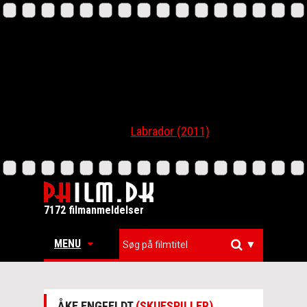
Labrador (2011)
7172 filmanmeldelser
MENU
▼
ÅKE ENGFELDT
(SKUESPILLER)