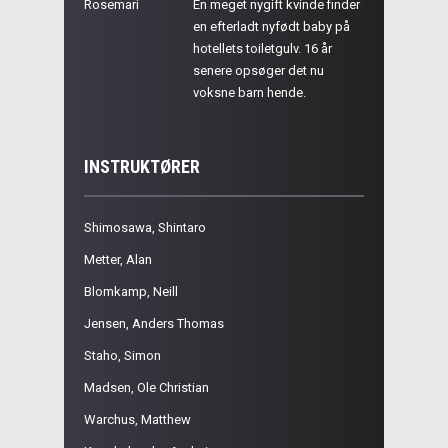
Rosemari
En meget nygift kvinde finder
en efterladt nyfødt baby på
hotellets toiletgulv. 16 år
senere opsøger det nu
voksne barn hende.
INSTRUKTØRER
Shimosawa, Shintaro
Metter, Alan
Blomkamp, Neill
Jensen, Anders Thomas
Staho, Simon
Madsen, Ole Christian
Warchus, Matthew