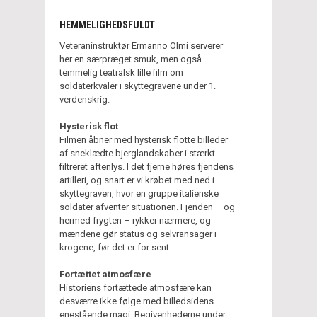
HEMMELIGHEDSFULDT
Veteraninstruktør Ermanno Olmi serverer
her en særpræget smuk, men også
temmelig teatralsk lille film om
soldaterkvaler i skyttegravene under 1.
verdenskrig.
Hysterisk flot
Filmen åbner med hysterisk flotte billeder
af sneklædte bjerglandskaber i stærkt
filtreret aftenlys. I det fjerne høres fjendens
artilleri, og snart er vi krøbet med ned i
skyttegraven, hvor en gruppe italienske
soldater afventer situationen. Fjenden – og
hermed frygten – rykker nærmere, og
mændene gør status og selvransager i
krogene, før det er for sent.
Fortættet atmosfære
Historiens fortættede atmosfære kan
desværre ikke følge med billedsidens
enestående magi. Begivenhederne under