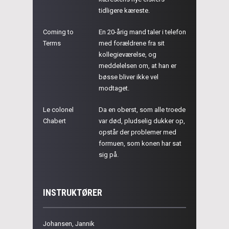
tidligere kæreste.
Coming to
En 20-årig mand taler i telefon
Terms
med forældrene fra sit
kollegieværelse, og
meddelelsen om, at han er
bøsse bliver ikke vel
modtaget.
Le colonel
Da en oberst, som alle troede
Chabert
var død, pludselig dukker op,
opstår der problemer med
formuen, som konen har sat
sig på.
INSTRUKTØRER
Johansen, Jannik