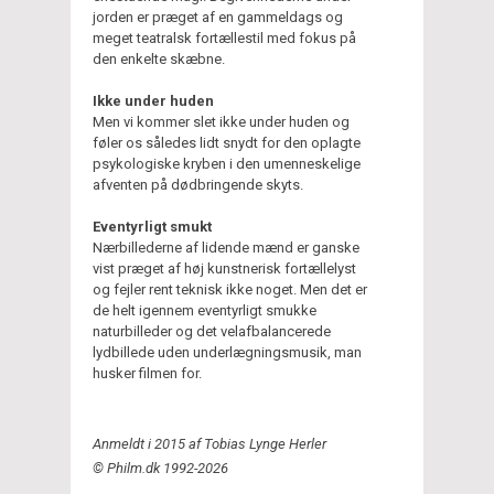
jorden er præget af en gammeldags og
meget teatralsk fortællestil med fokus på
den enkelte skæbne.
Ikke under huden
Men vi kommer slet ikke under huden og
føler os således lidt snydt for den oplagte
psykologiske kryben i den umenneskelige
afventen på dødbringende skyts.
Eventyrligt smukt
Nærbillederne af lidende mænd er ganske
vist præget af høj kunstnerisk fortællelyst
og fejler rent teknisk ikke noget. Men det er
de helt igennem eventyrligt smukke
naturbilleder og det velafbalancerede
lydbillede uden underlægningsmusik, man
husker filmen for.
Anmeldt i 2015 af Tobias Lynge Herler
© Philm.dk 1992-2026