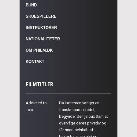
BUND
SKUESPILLERE
INSTRUKTØRER
NATIONALITETER
OM PHILM.DK
KONTAKT
FILMTITLER
Addicted to
Da kæresten vælger en
Love
franskmand i stedet,
begynder den jaloux Sam at
overvåge deres privatliv og
får snart selskab af
kærestens nye elskers