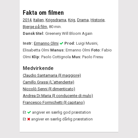
Fakta om filmen
2014
,
Italien,
Krigsdrama,
Krig,
Drama,
Historie,
Bjerge på film,
80 min.
Dansk titel:
Greenery Will Bloom Again
Instr:
Ermanno Olmi
Prod:
Luigi Musini,
Elisabetta Olmi
Manus:
Ermanno Olmi
Foto:
Fabio
Olmi
Klip:
Paolo Cottignola
Mus:
Paolo Fresu
Medvirkende
Claudio Santamaria (Il maggiore)
Camillo Grassi (L'attendente)
Niccolò Senni (Il dimenticato)
Andrea Di Maria (Il conducente di mulo)
Francesco Formichetti (Il capitano)
Et
angiver en særlig god præstation
Et
angiver en særlig dårlig præstation