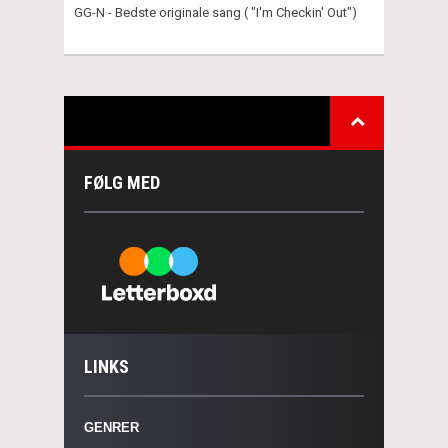
GG-N - Bedste originale sang ( "I'm Checkin' Out")
FØLG MED
LINKS
GENRER