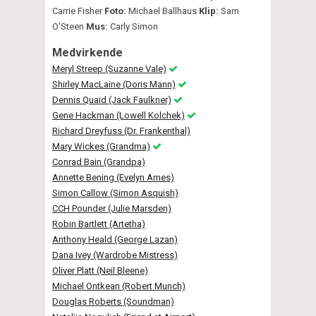
Carrie Fisher
Foto:
Michael Ballhaus
Klip:
Sam
O'Steen
Mus:
Carly Simon
Medvirkende
Meryl Streep (Suzanne Vale)
Shirley MacLaine (Doris Mann)
Dennis Quaid (Jack Faulkner)
Gene Hackman (Lowell Kolchek)
Richard Dreyfuss (Dr. Frankenthal)
Mary Wickes (Grandma)
Conrad Bain (Grandpa)
Annette Bening (Evelyn Ames)
Simon Callow (Simon Asquish)
CCH Pounder (Julie Marsden)
Robin Bartlett (Artetha)
Anthony Heald (George Lazan)
Dana Ivey (Wardrobe Mistress)
Oliver Platt (Neil Bleene)
Michael Ontkean (Robert Munch)
Douglas Roberts (Soundman)