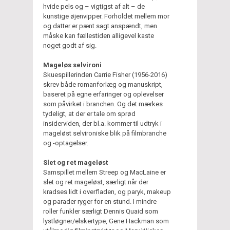
hvide pels og – vigtigst af alt – de
kunstige øjenvipper. Forholdet mellem mor
og datter er pænt sagt anspændt, men
måske kan fællestiden alligevel kaste
noget godt af sig.
Mageløs selvironi
Skuespillerinden Carrie Fisher (1956-2016)
skrev både romanforlæg og manuskript,
baseret på egne erfaringer og oplevelser
som påvirket i branchen. Og det mærkes
tydeligt, at der er tale om sprød
insiderviden, der bl.a. kommer til udtryk i
mageløst selvironiske blik på filmbranche
og -optagelser.
Slet og ret mageløst
Samspillet mellem Streep og MacLaine er
slet og ret mageløst, særligt når der
kradses lidt i overfladen, og paryk, makeup
og parader ryger for en stund. I mindre
roller funkler særligt Dennis Quaid som
lystløgner/elskertype, Gene Hackman som