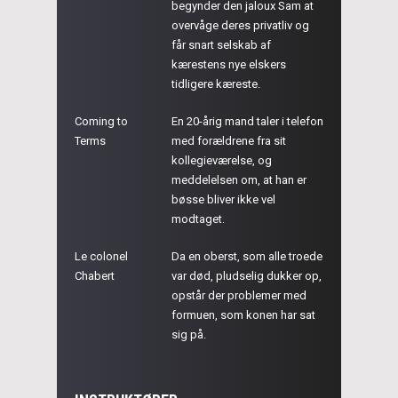
begynder den jaloux Sam at
overvåge deres privatliv og
får snart selskab af
kærestens nye elskers
tidligere kæreste.
Coming to
En 20-årig mand taler i telefon
Terms
med forældrene fra sit
kollegieværelse, og
meddelelsen om, at han er
bøsse bliver ikke vel
modtaget.
Le colonel
Da en oberst, som alle troede
Chabert
var død, pludselig dukker op,
opstår der problemer med
formuen, som konen har sat
sig på.