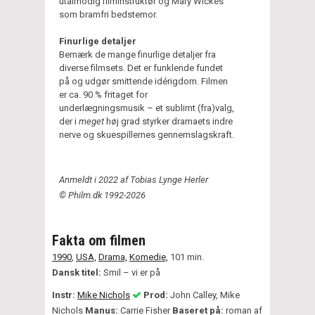
utålmodig filminstruktør og Mary Wickes
som bramfri bedstemor.
Finurlige detaljer
Bemærk de mange finurlige detaljer fra
diverse filmsets. Det er funklende fundet
på og udgør smittende idérigdom. Filmen
er ca. 90 % fritaget for
underlægningsmusik – et sublimt (fra)valg,
der i
meget
høj grad styrker dramaets indre
nerve og skuespillernes gennemslagskraft.
Anmeldt i 2022 af Tobias Lynge Herler
© Philm.dk 1992-2026
Fakta om filmen
1990
,
USA,
Drama,
Komedie,
101 min.
Dansk titel:
Smil – vi er på
Instr:
Mike Nichols
Prod:
John Calley, Mike
Nichols
Manus:
Carrie Fisher
Baseret på:
roman af