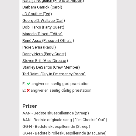
Natalija Nogulich (Friend at Airport)
Barbara Garrick (Carol)
JD Souther (Ted)
George D. Wallace (Carl)
Bob Harks (Party Guest)
Marcelo Tubert (Editor)
René Assa (Passport Official)
Pepe Serna (Raoul)
Danny Nero (Party Guest)
Steven Brill (Ass. Director)
Stanley DeSantis (Crew Member)
Ted Raimi (Guy in Emergency Room)
Et
angiver en særlig god præstation
Et
angiver en særlig dårlig præstation
Priser
AAN - Bedste skuespillerinde (Streep)
AAN - Bedste originale sang ( "I'm Checkin' Out")
GG-N - Bedste skuespillerinde (Streep)
GG-N - Bedste birolleskuespillerinde (MacLaine)