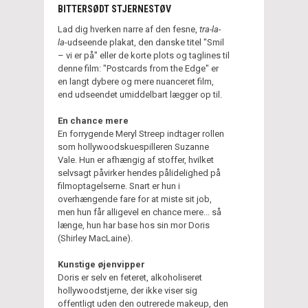
BITTERSØDT STJERNESTØV
Lad dig hverken narre af den fesne,
tra-la-
la
-udseende plakat, den danske titel "Smil
– vi er på" eller de korte plots og taglines til
denne film: "Postcards from the Edge" er
en langt dybere og mere nuanceret film,
end udseendet umiddelbart lægger op til.
En chance mere
En forrygende Meryl Streep indtager rollen
som hollywoodskuespilleren Suzanne
Vale. Hun er afhængig af stoffer, hvilket
selvsagt påvirker hendes pålidelighed på
filmoptagelserne. Snart er hun i
overhængende fare for at miste sit job,
men hun får alligevel en chance mere... så
længe, hun har base hos sin mor Doris
(Shirley MacLaine).
Kunstige øjenvipper
Doris er selv en feteret, alkoholiseret
hollywoodstjerne, der ikke viser sig
offentligt uden den outrerede makeup, den