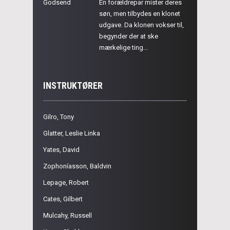
Godsend
En forældrepar mister deres
søn, men tilbydes en klonet
udgave. Da klonen vokser til,
begynder der at ske
mærkelige ting...
INSTRUKTØRER
Gilro, Tony
Glatter, Leslie Linka
Yates, David
Zophoníasson, Baldvin
Lepage, Robert
Cates, Gilbert
Mulcahy, Russell