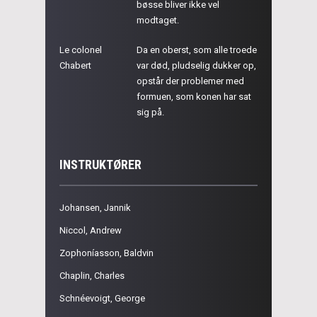
bøsse bliver ikke vel
modtaget.
Le colonel
Da en oberst, som alle troede
Chabert
var død, pludselig dukker op,
opstår der problemer med
formuen, som konen har sat
sig på.
INSTRUKTØRER
Johansen, Jannik
Niccol, Andrew
Zophoníasson, Baldvin
Chaplin, Charles
Schnéevoigt, George