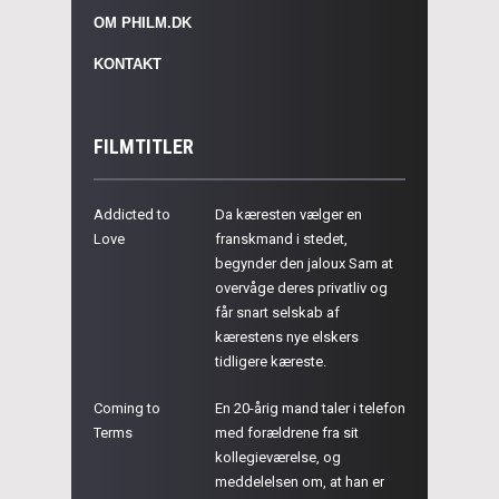
OM PHILM.DK
KONTAKT
FILMTITLER
Addicted to
Da kæresten vælger en
Love
franskmand i stedet,
begynder den jaloux Sam at
overvåge deres privatliv og
får snart selskab af
kærestens nye elskers
tidligere kæreste.
Coming to
En 20-årig mand taler i telefon
Terms
med forældrene fra sit
kollegieværelse, og
meddelelsen om, at han er