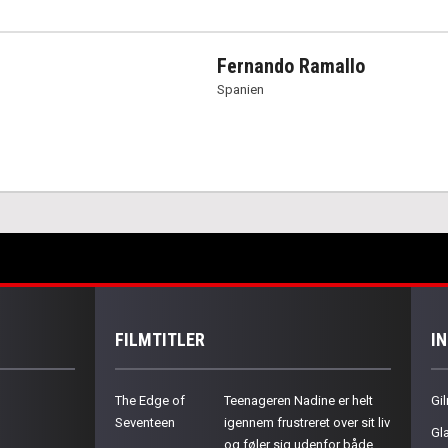
Fernando Ramallo
Spanien
FILMTITLER
I
The Edge of
Teenageren Nadine er helt
Gil
Seventeen
igennem frustreret over sit liv
Gla
og føler sig udenfor både