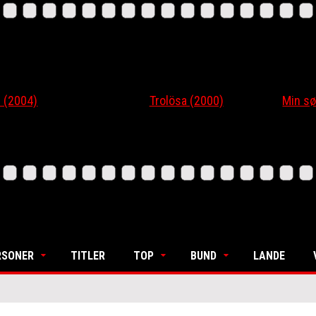
04)
Trolösa (2000)
Min søster
RSONER
TITLER
TOP
BUND
LANDE