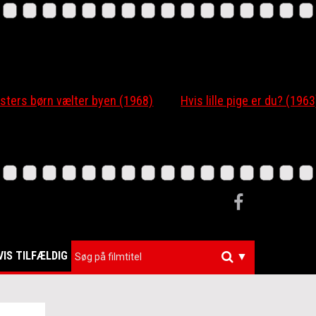
s børn vælter byen (1968)
Hvis lille pige er du? (1963)
VIS TILFÆLDIG
▼