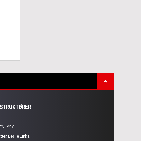
NSTRUKTØRER
ro, Tony
tter, Leslie Linka