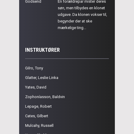
Godsend
En forældrepar mister deres
søn, men tilbydes en klonet
udgave. Da klonen vokser til,
begynder der at ske
mærkelige ting...
INSTRUKTØRER
Gilro, Tony
Glatter, Leslie Linka
Yates, David
Zophoníasson, Baldvin
Lepage, Robert
Cates, Gilbert
Mulcahy, Russell