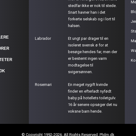
Me
stedfar ikke er nok til stede.
Bl
Snart havner han i det
forkerte selskab og i lort til
Je
halsen.
St
LERE
Labrador
Et ungt par drager til en
Ma
isoleret svensk ø for at
ØRER
Wa
besøge hendes far, men der
er bestemt ingen varm
ITETER
Ko
modtagelse til
.DK
svigersønnen.
Rosemari
En meget nygift kvinde
finder en efterladt nyfødt
baby på hotellets toiletgulv.
16 år senere opsøger det nu
voksne barn hende.
© Copyright 1992-2026. All Rights Reserved. Philm.dk