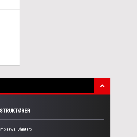
NSTRUKTØRER
imosawa, Shintaro