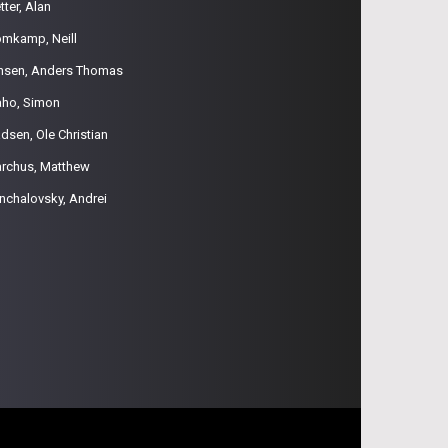
tter, Alan
omkamp, Neill
nsen, Anders Thomas
aho, Simon
dsen, Ole Christian
rchus, Matthew
nchalovsky, Andrei