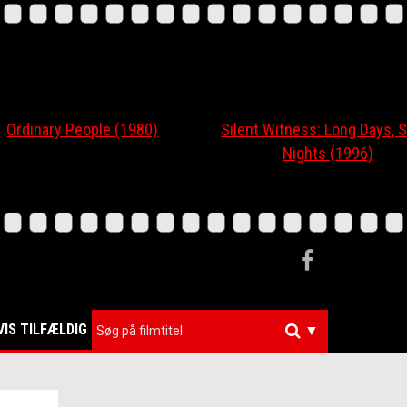
nary People (1980)
Silent Witness: Long Days, Short
Nights (1996)
VIS TILFÆLDIG
▼