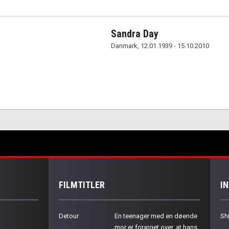
Sandra Day
Danmark, 12.01.1939 - 15.10.2010
FILMTITLER
I
Detour
En teenager med en døende
Sh
mor er forarget over, at hans