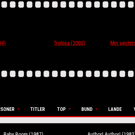
4)
Trolösa (2000)
Min søsters
RSONER
TITLER
TOP
BUND
LANDE
Baby Boom (1987)
Author! Author! (1982