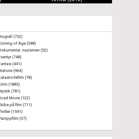
Biografi (752)
Coming of Age (548)
Dokumentar: nazismen (52)
Eventyr (748)
Fantasi (441)
Historie (964)
Katastrofefilm (78)
Krimi (1885)
Mystik (781)
Road Movie (122)
Skibe på film (711)
Thriller (1591)
Vampyrfilm (37)