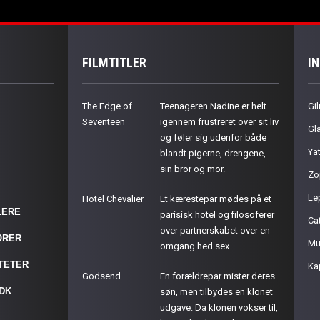
FILMTITLER
I
The Edge of
Teenageren Nadine er helt
Gil
Seventeen
igennem frustreret over sit liv
Gla
og føler sig udenfor både
Ya
blandt pigerne, drengene,
sin bror og mor.
Zo
Le
Hotel Chevalier
Et kærestepar mødes på et
LERE
parisisk hotel og filosoferer
Cat
over partnerskabet over en
ØRER
Mu
omgang hed sex.
ITETER
Ka
Godsend
En forældrepar mister deres
.DK
søn, men tilbydes en klonet
udgave. Da klonen vokser til,