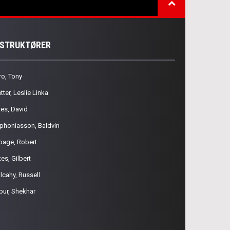
NSTRUKTØRER
ro, Tony
tter, Leslie Linka
tes, David
phoníasson, Baldvin
page, Robert
es, Gilbert
lcahy, Russell
pur, Shekhar