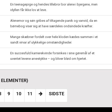
En teenagepige og hendes lillebror bor alene i bjergene, men
idyllen får ikke lov at leve.
Alenemor og søn gribes af tiltagende panik og vanvid, da en
børnebog viser sig at have særdeles ondsindede kræfter.
Mange skæbner fordelt over hele kloden kædes sammen i et
sandt virvar af ulykkelige omstændigheder.
En succesfuld karrierekvinde forsinkes i sine gøremål af et
uventet levene arvestykke – og bliver blød om hjertet.
ET ELEMENTER)
8
9
10
11
SIDSTE