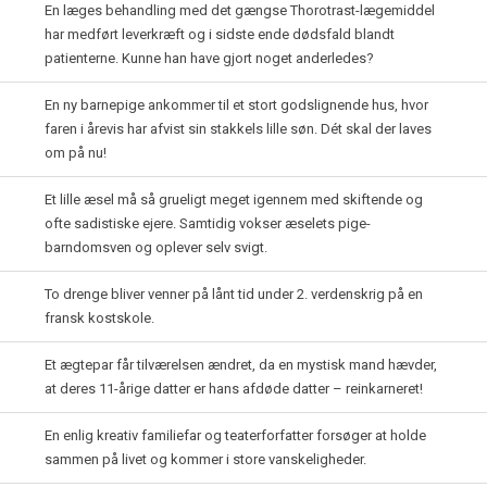
En læges behandling med det gængse Thorotrast-lægemiddel
har medført leverkræft og i sidste ende dødsfald blandt
patienterne. Kunne han have gjort noget anderledes?
En ny barnepige ankommer til et stort godslignende hus, hvor
faren i årevis har afvist sin stakkels lille søn. Dét skal der laves
om på nu!
Et lille æsel må så grueligt meget igennem med skiftende og
ofte sadistiske ejere. Samtidig vokser æselets pige-
barndomsven og oplever selv svigt.
To drenge bliver venner på lånt tid under 2. verdenskrig på en
fransk kostskole.
Et ægtepar får tilværelsen ændret, da en mystisk mand hævder,
at deres 11-årige datter er hans afdøde datter – reinkarneret!
En enlig kreativ familiefar og teaterforfatter forsøger at holde
sammen på livet og kommer i store vanskeligheder.