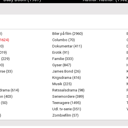
3)
Biler på film (2960)
(1624)
Columbo (70)
10)
Dokumentar (411)
1019)
Erotik (91)
 (229)
Familie (333)
30)
Gyser (847)
rse (33)
James Bond (26)
Krigsdrama (416)
Musik (225)
drama (614)
Retssalsdrama (98)
on (403)
Seriemordere (389)
 (50)
Teenagere (1495)
Udl. tv-serie (351)
)
Zombiefilm (57)