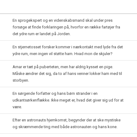
En sprogekspert og en videnskabsmand skal under pres
forsøge at finde forklaringen på, hvorfor en række fartøjer fra
det ydre rum er landet på Jorden.
En stjernetosset forsker kommer i nærkontakt med lyde fra det
ydre rum, men ingen vil støtte ham. Hvad mon de skjuler?
Arnar er tæt på puberteten, men har aldrig kysset en pige.
Måske ændrer det sig, da to af hans venner lokker ham med til
storbyen.
En sørgende forfatter og hans børn strander i en
udkantsørkenflække. Ikke meget er, hvad det giver sig ud for at
være.
Efter en astronauts hjemkomst, begynder der at ske mystiske
og skræmmende ting med både astronauten og hans kone.