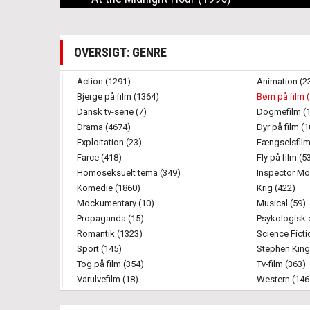
OVERSIGT: GENRE
Action (1291)
Animation (2
Bjerge på film (1364)
Børn på film 
Dansk tv-serie (7)
Dogmefilm (
Drama (4674)
Dyr på film (
Exploitation (23)
Fængselsfilm
Farce (418)
Fly på film (5
Homoseksuelt tema (349)
Inspector Mo
Komedie (1860)
Krig (422)
Mockumentary (10)
Musical (59)
Propaganda (15)
Psykologisk 
Romantik (1323)
Science Ficti
Sport (145)
Stephen King
Tog på film (354)
Tv-film (363)
Varulvefilm (18)
Western (146