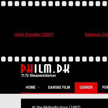
Hotel Chevalier (2007)
Godsend (200
7172 filmanmeldelser
HOME
DANSKE FILM
GENRER
PE
At the Midnight Hour (1995)